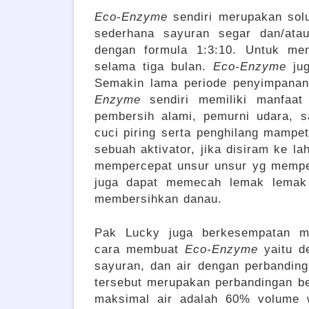
Eco-Enzyme
sendiri merupakan solu
sederhana sayuran segar dan/atau
dengan formula 1:3:10. Untuk m
selama tiga bulan.
Eco-Enzyme
jug
Semakin lama periode penyimpanan
Enzyme
sendiri memiliki manfaat 
pembersih alami, pemurni udara, s
cuci piring serta penghilang mampe
sebuah aktivator, jika disiram ke 
mempercepat unsur unsur yg memp
juga dapat memecah lemak lemak
membersihkan danau.
Pak Lucky juga berkesempatan 
cara membuat
Eco-Enzyme
yaitu d
sayuran, dan air dengan perbanding
tersebut merupakan perbandingan b
maksimal air adalah 60% volume w