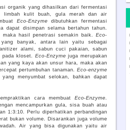
si organik yang dihasilkan dari fermentasi
 limbah kulit buah, gula merah dan air
embuat
Eco-Enzyme
dibutuhkan fermentasi
a dapat disimpan selama bertahun tahun.
 maka hasil penetrasi semakin baik.
Eco-
yang banyak, antara lain yaitu sebagai
anitizer alami, sabun cuci pakaian, sabun
t pada kloset.
Eco-Enzyme
juga merupakan
lahan yang kaya akan unsur hara, maka akan
ercepat pertumbuhan tanaman.
Eco-enzyme
 yang menyumbat selokan, bahkan dapat
mempraktikan cara membuat
Eco-Enzyme
.
engan mencampurkan gula, sisa buah atau
an 1:3:10. Perlu diperhatikan perbandingan
erat bukan volume. Disarankan juga volume
adah. Air yang bisa digunakan yaitu air