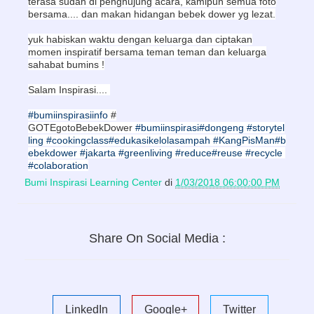
terasa sudah di penghujung acara, kamipun semua foto
bersama.... dan makan hidangan bebek dower yg lezat.
yuk habiskan waktu dengan keluarga dan ciptakan
momen inspiratif bersama teman teman dan keluarga
sahabat bumins !
Salam Inspirasi....
#bumiinspirasiinfo
#
GOTEgotoBebekDower
#bumiinspirasi
#dongeng
#storytel
ling
#cookingclass
#edukasikelolasampah
#KangPisMan
#b
ebekdower
#jakarta
#greenliving
#reduce
#reuse
#recycle
#colaboration
Bumi Inspirasi Learning Center
di
1/03/2018 06:00:00 PM
Share On Social Media :
LinkedIn
Google+
Twitter