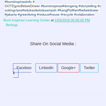
#bumiinspirasiinfo
#
GOTEgotoBebekDower
#bumiinspirasi
#dongeng
#storytelling
#c
ookingclass
#edukasikelolasampah
#KangPisMan
#bebekdower
#jakarta
#greenliving
#reduce
#reuse
#recycle
#colaboration
Bumi Inspirasi Learning Center
at
1/03/2018 06:00:00 PM
Berbagi
Share On Social Media :
Faceboo
LinkedIn
Google+
Twitter
k