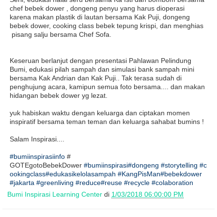
chef bebek dower , dongeng penyu yang harus dioperasi
karena makan plastik di lautan bersama Kak Puji, dongeng
bebek dower, cooking class bebek tepung krispi, dan menghias
pisang salju bersama Chef Sofa.
Keseruan berlanjut dengan presentasi Pahlawan Pelindung
Bumi, edukasi pilah sampah dan simulasi bank sampah mini
bersama Kak Andrian dan Kak Puji.. Tak terasa sudah di
penghujung acara, kamipun semua foto bersama.... dan makan
hidangan bebek dower yg lezat.
yuk habiskan waktu dengan keluarga dan ciptakan momen
inspiratif bersama teman teman dan keluarga sahabat bumins !
Salam Inspirasi....
#bumiinspirasiinfo
#
GOTEgotoBebekDower
#bumiinspirasi
#dongeng
#storytelling
#c
ookingclass
#edukasikelolasampah
#KangPisMan
#bebekdower
#jakarta
#greenliving
#reduce
#reuse
#recycle
#colaboration
Bumi Inspirasi Learning Center
di
1/03/2018 06:00:00 PM