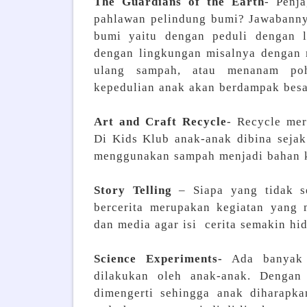
The Guardians of the Earth
- Penj
pahlawan pelindung bumi? Jawaban
bumi yaitu dengan peduli dengan l
dengan lingkungan misalnya dengan
ulang sampah, atau menanam poho
kepedulian anak akan berdampak besa
Art and Craft Recycle
- Recycle mer
Di Kids Klub anak-anak dibina sejak
menggunakan sampah menjadi bahan k
Story Telling
– Siapa yang tidak se
bercerita merupakan kegiatan yang 
dan media agar isi cerita semakin hi
Science Experiments-
Ada banyak s
dilakukan oleh anak-anak. Dengan
dimengerti sehingga anak diharapk