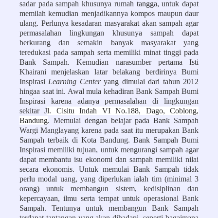
sadar pada sampah khusunya rumah tangga, untuk dapat
memilah kemudian menjadikannya kompos maupun daur
ulang. Perlunya kesadaran masyarakat akan sampah agar
permasalahan lingkungan khusunya sampah dapat
berkurang dan semakin banyak masyarakat yang
teredukasi pada sampah serta memiliki minat tinggi pada
Bank Sampah.
Kemudian narasumber pertama Isti
Khairani menjelaskan latar belakang berdirinya
Bumi
Inspirasi
Learning Center
yang dimulai dari tahun 2012
hingaa saat ini. Awal mula kehadiran Bank Sampah Bumi
Inspirasi karena adanya permasalahan di lingkungan
sekitar J
l. Cisitu Indah VI No.188, Dago, Coblong,
Bandung
. Memulai dengan belajar pada Bank Sampah
Wargi Manglayang karena pada saat itu merupakan Bank
Sampah terbaik di Kota Bandung. Bank Sampah Bumi
Inspirasi memiliki tujuan, untuk mengurangi sampah agar
dapat membantu isu ekonomi dan sampah memiliki nilai
secara ekonomis. Untuk memulai Bank Sampah tidak
perlu modal uang, yang diperlukan ialah tim (minimal 3
orang) untuk membangun sistem, kedisiplinan dan
kepercayaan, ilmu serta tempat untuk operasional Bank
Sampah. Tentunya untuk membangun Bank Sampah
terdapat tantangan yang akan dihadapi, seperti bagaimana