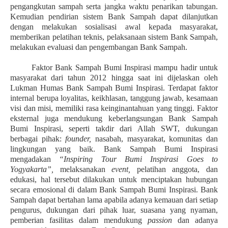
pengangkutan sampah serta jangka waktu penarikan tabungan.
Kemudian pendirian sistem Bank Sampah dapat dilanjutkan
dengan melakukan sosialisasi awal kepada masyarakat,
memberikan pelatihan teknis, pelaksanaan sistem Bank Sampah,
melakukan evaluasi dan pengembangan Bank Sampah.
Faktor Bank Sampah Bumi Inspirasi mampu hadir untuk
masyarakat dari tahun 2012 hingga saat ini dijelaskan oleh
Lukman Humas Bank Sampah Bumi Inspirasi. Terdapat faktor
internal berupa loyalitas, keikhlasan, tanggung jawab, kesamaan
visi dan misi, memiliki rasa keinginantahuan yang tinggi. Faktor
eksternal juga mendukung keberlangsungan Bank Sampah
Bumi Inspirasi, seperti takdir dari Allah SWT, dukungan
berbagai pihak:
founder,
nasabah, masyarakat, komunitas dan
lingkungan yang baik. Bank Sampah Bumi Inspirasi
mengadakan
“Inspiring Tour Bumi Inspirasi Goes to
Yogyakarta”,
melaksanakan ­
event,
pelatihan anggota, dan
edukasi, hal tersebut dilakukan untuk menciptakan hubungan
secara emosional di dalam Bank Sampah Bumi Inspirasi. Bank
Sampah dapat bertahan lama apabila adanya kemauan dari setiap
pengurus, dukungan dari pihak luar, suasana yang nyaman,
pemberian fasilitas dalam mendukung
passion
dan adanya