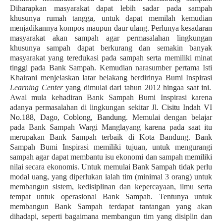
Diharapkan masyarakat dapat lebih sadar pada sampah
khusunya rumah tangga, untuk dapat memilah kemudian
menjadikannya kompos maupun daur ulang. Perlunya kesadaran
masyarakat akan sampah agar permasalahan lingkungan
khusunya sampah dapat berkurang dan semakin banyak
masyarakat yang teredukasi pada sampah serta memiliki minat
tinggi pada Bank Sampah.
Kemudian narasumber pertama Isti
Khairani menjelaskan latar belakang berdirinya
Bumi Inspirasi
Learning Center
yang dimulai dari tahun 2012 hingaa saat ini.
Awal mula kehadiran Bank Sampah Bumi Inspirasi karena
adanya permasalahan di lingkungan sekitar J
l. Cisitu Indah VI
No.188, Dago, Coblong, Bandung
. Memulai dengan belajar
pada Bank Sampah Wargi Manglayang karena pada saat itu
merupakan Bank Sampah terbaik di Kota Bandung. Bank
Sampah Bumi Inspirasi memiliki tujuan, untuk mengurangi
sampah agar dapat membantu isu ekonomi dan sampah memiliki
nilai secara ekonomis. Untuk memulai Bank Sampah tidak perlu
modal uang, yang diperlukan ialah tim (minimal 3 orang) untuk
membangun sistem, kedisiplinan dan kepercayaan, ilmu serta
tempat untuk operasional Bank Sampah. Tentunya untuk
membangun Bank Sampah terdapat tantangan yang akan
dihadapi, seperti bagaimana membangun tim yang disiplin dan