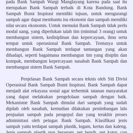
pada Bank Sampah Wargi Manglayang karena pada saat itu
merupakan Bank Sampah terbaik di Kota Bandung. Bank
Sampah Bumi Inspirasi memiliki tujuan, untuk mengurangi
sampah agar dapat membantu isu ekonomi dan sampah memiliki
nilai secara ekonomis. Untuk memulai Bank Sampah tidak perlu
modal uang, yang diperlukan ialah tim (minimal 3 orang) untuk
membangun sistem, kedisiplinan dan kepercayaan, ilmu serta
tempat untuk operasional Bank Sampah. Tentunya untuk
membangun Bank Sampah terdapat tantangan yang akan
dihadapi, seperti bagaimana membangun tim yang disiplin dan
kompak, membangun kepercayaan nasabah Bank Sampah dan
membangun sistem Bank Sampah.
Penjelasan Bank Sampah secara teknis oleh Siti Divisi
Operasioal Bank Sampah Bumi Inspirasi. Bank Sampah dapat
menjadi alat rekayasa sosial agar terbentuk tatanan masyarakat
yang dapat melakukan pengelolaan sampah dengan baik.
Mekanisme Bank Sampah dimulai dari sampah yang sudah
dipilah oleh nasabah, kemudian dilakukan penimbangan lalu
penjualan sampah pada pengepul dan yang terakhir proses
administrasi oleh petugas Bank Sampah. Klasifikasi jenis
sampah yaitu terdapat sampah plastik, logam, kertas dan kaleng.
Jenis sampah plastik pun beragam, pet bersih, pet kotor, cup