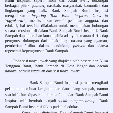
Bumi Inspirasi, seperti takdir dari Allah SWT, dukungan
berbagai pihak:
founder,
nasabah, masyarakat, komunitas dan
lingkungan yang baik. Bank Sampah Bumi Inspirasi
mengadakan
“Inspiring Tour Bumi Inspirasi Goes to
Yogyakarta”,
melaksanakan ­
event,
pelatihan anggota, dan
edukasi, hal tersebut dilakukan untuk menciptakan hubungan
secara emosional di dalam Bank Sampah Bumi Inspirasi. Bank
Sampah dapat bertahan lama apabila adanya kemauan dari setiap
pengurus, dukungan dari pihak luar, suasana yang nyaman,
pemberian fasilitas dalam mendukung
passion
dan adanya
regenerasi kepengurusan Bank Sampah.
Pada sesi tanya jawab yang diajukan oleh peserta dari Nusa
Tenggara Barat, Bank Sampah di Kota Bogor dan daerah
lainnya, berikut simpulan dari sesi tanya jawab:
·
Bank Sampah Bumi Inspirasi pernah mengikuti
pelatihan membuat kerajinan dari daur ulang sampah, namun
saat ini belum dipasarkan karena fokus dari Bank Sampah Bumi
Inspirasi telah berubah menjadi
social entrepreneurship,
Bank
Sampah Bumi Inspirasi fokus pada hal edukasi.
·
Serta untuk digitalisasi Bank Sampah Bumi Inspirasi